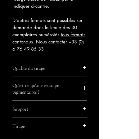
indiquer ci-contre.
D'autres formats sont possibles sur
demande dans la limite des 30
exemplaires numérotés
tous formats
confondus
. Nous contacter +33 (0)
6 76 49 85 33
Qualité du tirage
Estampe 11 encres pigmentaires
Qu'est-ce qu'une estampe
imprimée sous contrôle de l'artiste à
pigmentaires ?
partir du dessin haute définition
d'origine.
Une estampe pigmentaire est une
Support
technique d'impression numérique
utilisée pour produire des oeuvres d'art
Papier Fine Art Cotton Textured
reproduisant des oeuvres originales
Tirage
300g/m2
numériques en haute qualité et en
quantité limitée. Il s'agit du procédé de
30 exemplaires signés et estampillés