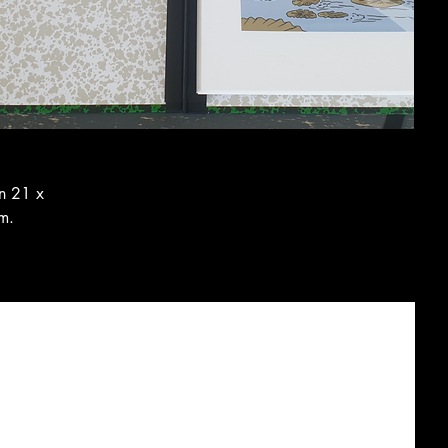
on 21 x
m.