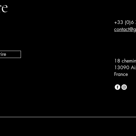
re
+33 (0)6
contact@g
rire
18 chemin
13090 Aix
France