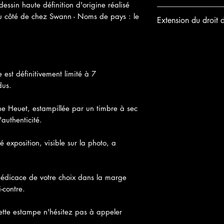
comme David Hockne
essin haute définition d'origine réalisé
Encadrement noir en b
Ce procédé associe 1
Du côté de chez Swann - Noms de pays : le
Extension du droit 
profondeur 20 mm.
qui permettent d'obten
un papier d'art. Il es
Nous comprenons qu’il 
respectueuse de l'env
estampe si vous n’avez
d'impression tradition
d’une de nos expositi
sérigraphie.
Si pour quelque raison
 est définitivement limité à 7
entièrement satisfait,
dus.
les 21 jours suivant 
complet.
e Heuet, estampillée par un timbre à sec
authenticité.
 exposition, visible sur la photo, a
dédicace de votre choix dans la marge
-contre.
cette estampe n'hésitez pas à appeler