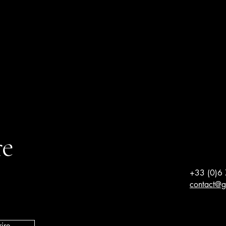
re
+33 (0)6
contact@g
rire